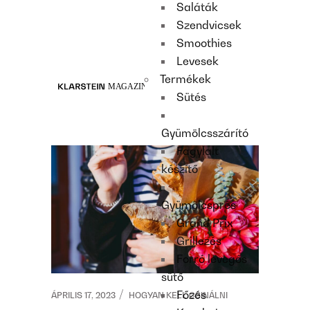
Saláták
Recipes
Szendvicsek
Main course
Smoothies
Dessert
Levesek
Termékek
Sütés
Gyümölcsszárító
Fagylalt
készítő
Gyümölcsprés
Grand Prix
Grillezés
Forró levegős
sütő
Főzés
ÁPRILIS 17, 2023
HOGYAN KELL CSINÁLNI