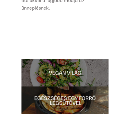
ételekkel a legjobb módja az
ünneplésnek.