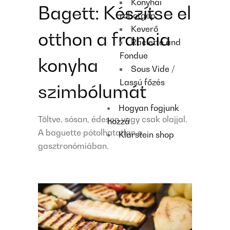
Konyhai
Bagett: Készítse el
robotgép
Keverő
otthon a francia
Raclette and
Fondue
konyha
Sous Vide /
Lassú főzés
szimbólumát
Hogyan fogjunk
Töltve, sósan, édesen vagy csak olajjal.
hozzá
A baguette pótolhatatlan a
Klarstein shop
gasztronómiában.