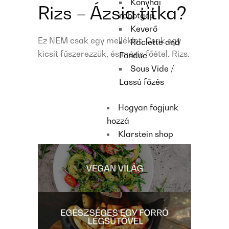
Konyhai
Rizs – Ázsia titka?
robotgép
Keverő
Ez NEM csak egy melléklet. Csak egy
Raclette and
kicsit fűszerezzük, és máris főétel. Rizs.
Fondue
Sous Vide /
Lassú főzés
Hogyan fogjunk
hozzá
Klarstein shop