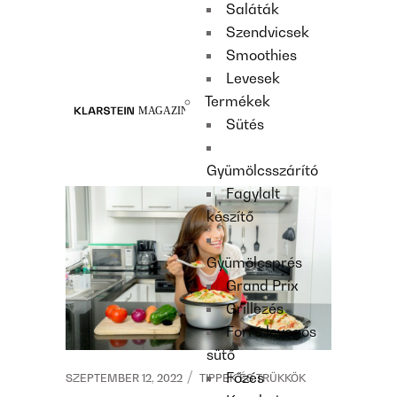
Saláták
Recipes
Szendvicsek
Main course
Smoothies
Dessert
Levesek
Termékek
Sütés
Gyümölcsszárító
Fagylalt
készítő
Gyümölcsprés
Grand Prix
Grillezés
Forró levegős
sütő
Főzés
SZEPTEMBER 12, 2022
TIPPEK ÉS TRÜKKÖK