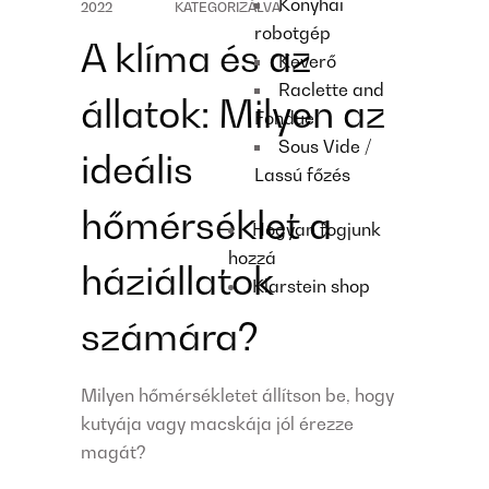
Konyhai
2022
KATEGORIZÁLVA
robotgép
A klíma és az
Keverő
Raclette and
állatok: Milyen az
Fondue
Sous Vide /
ideális
Lassú főzés
hőmérséklet a
Hogyan fogjunk
hozzá
háziállatok
Klarstein shop
számára?
Milyen hőmérsékletet állítson be, hogy
kutyája vagy macskája jól érezze
magát?