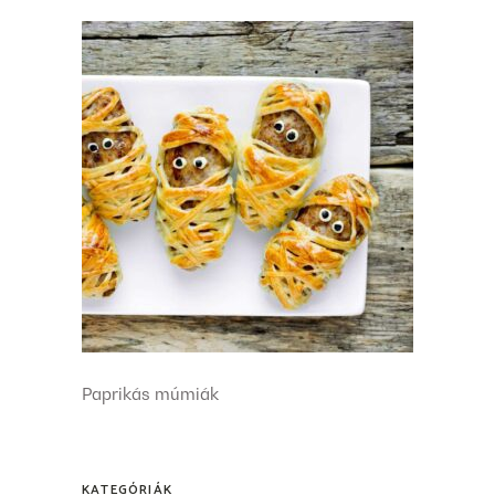
Paprikás múmiák
KATEGÓRIÁK