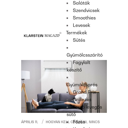
Saláták
Recipes
Szendvicsek
Main course
Smoothies
Dessert
Levesek
Termékek
Sütés
Gyümölcsszárító
Fagylalt
készítő
Gyümölcsprés
Grand Prix
Grillezés
Forró levegős
sütő
,
Főzés
ÁPRILIS 11,
HOGYAN KELL CSINÁLNI
NINCS