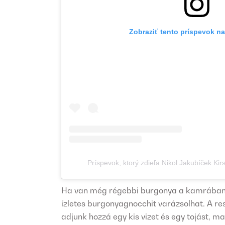
Zobraziť tento príspevok n
Príspevok, ktorý zdieľa Nikol Jakubíček Ki
Ha van még régebbi burgonya a kamrában,
ízletes burgonyagnocchit varázsolhat. A res
adjunk hozzá egy kis vizet és egy tojást, ma