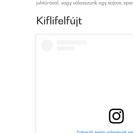
juhtúróval, vagy válasszunk egy sajtos, spe
Kiflifelfújt
Zobraziť tento príspevok n