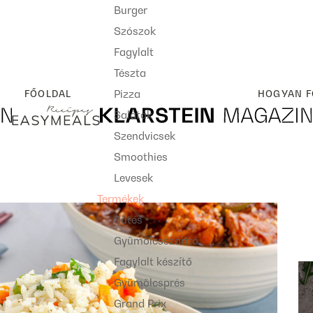
Burger
Szószok
Fagylalt
Tészta
Pizza
FŐOLDAL
HOGYAN F
Saláták
Szendvicsek
Smoothies
Levesek
Termékek
Sütés
Gyümölcsszárító
Fagylalt készítő
Gyümölcsprés
Grand Prix