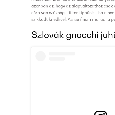
azonban az, hogy az alapváltozathoz csak eg
sóra van szükség. Titkos tippünk – ha nincs
szikkadt knédlivel. Az íze finom marad, a p
Szlovák gnocchi juh