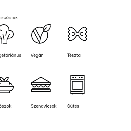
TEGÓRIÁK
getáriánus
Vegán
Tészta
ószok
Szendvicsek
Sütés