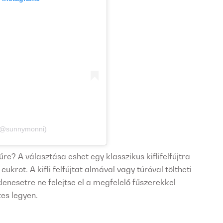
 (@sunnymonni)
e? A választása eshet egy klasszikus kiflifelfújtra
s cukrot. A kifli felfújtat almával vagy túróval töltheti
enesetre ne felejtse el a megfelelő fűszerekkel
tes legyen.