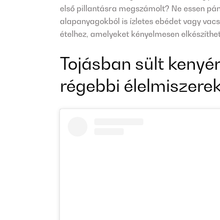
első pillantásra megszámolt? Ne essen pán
alapanyagokból is ízletes ebédet vagy vacs
ételhez, amelyeket kényelmesen elkészíthe
Tojásban sült kenyér 
régebbi élelmiszere