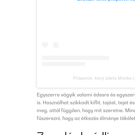
Príspevok, ktorý zdieľa Monika
Egyszerre vágyik valami édesre és egyszerűr
is. Használhat szikkadt kiflit, tojást, tejet é
meg, attól függően, hogy mit szeretne. Mind
fűszerezni, hogy az étkezés élménye tökéle