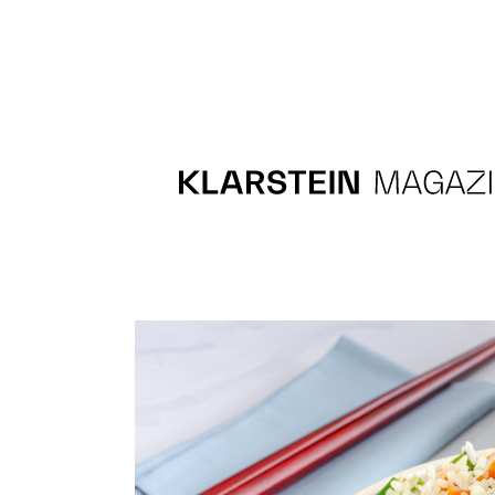
Recipes
Main course
Dessert