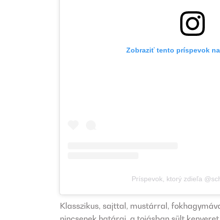
Zobraziť tento príspevok n
Príspevok, ktorý zdieľa @s
Klasszikus, sajttal, mustárral, fokhagymáv
nincsenek határai, a tojásban sült kenyeret