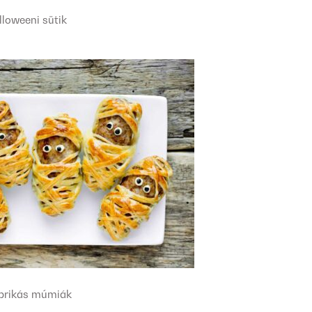
lloweeni sütik
prikás múmiák