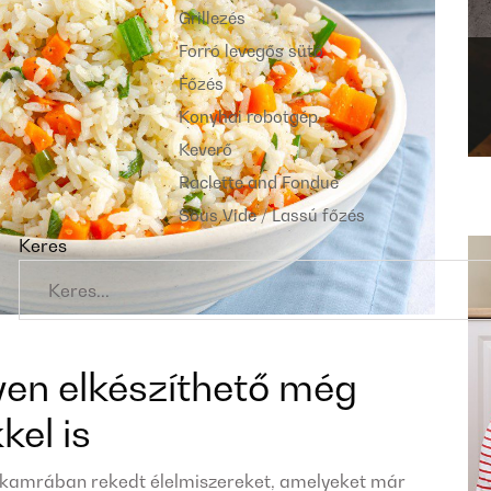
Grillezés
Forró levegős sütő
Főzés
Konyhai robotgép
Keverő
Raclette and Fondue
Sous Vide / Lassú főzés
Keres
yen elkészíthető még
kel is
a kamrában rekedt élelmiszereket, amelyeket már