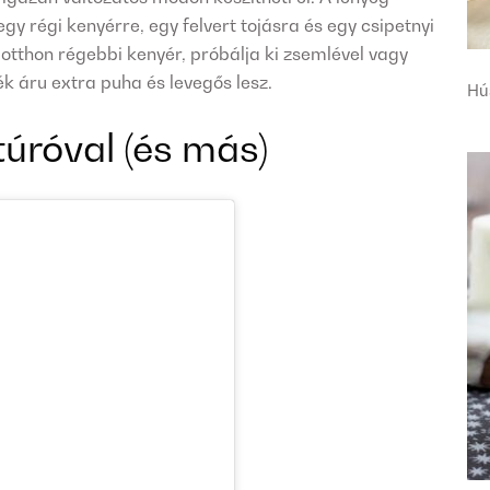
y régi kenyérre, egy felvert tojásra és egy csipetnyi
 otthon régebbi kenyér, próbálja ki zsemlével vagy
ék áru extra puha és levegős lesz.
Hú
túróval (és más)