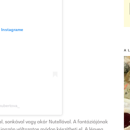
a Instagrame
A 
chubertova_
al, sonkával vagy akár Nutellával. A fantáziájának
 igazán változatos módon készítheti el. A lényeg