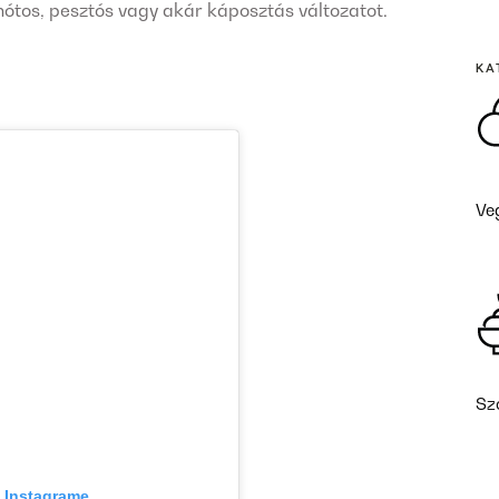
nótos, pesztós vagy akár káposztás változatot.
KA
Ve
Sz
a Instagrame