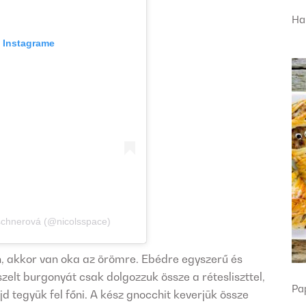
Ha
a Instagrame
rschnerová (@nicolsspace)
 akkor van oka az örömre. Ebédre egyszerű és
zelt burgonyát csak dolgozzuk össze a rétesliszttel,
Pa
jd tegyük fel főni. A kész gnocchit keverjük össze