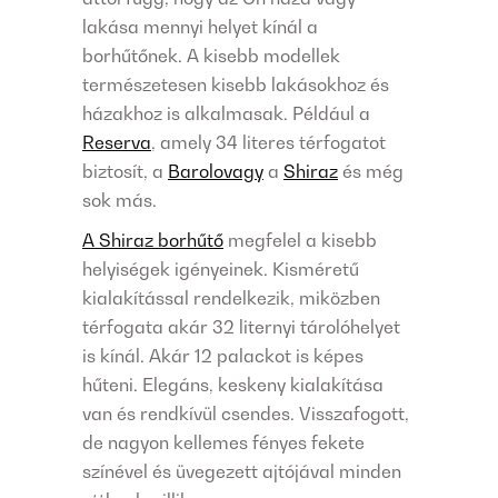
lakása mennyi helyet kínál a
borhűtőnek. A kisebb modellek
természetesen kisebb lakásokhoz és
házakhoz is alkalmasak. Például a
Reserva
, amely 34 literes térfogatot
biztosít, a
Barolovagy
a
Shiraz
és még
sok más.
A Shiraz borhűtő
megfelel a kisebb
helyiségek igényeinek. Kisméretű
kialakítással rendelkezik, miközben
térfogata akár 32 liternyi tárolóhelyet
is kínál. Akár 12 palackot is képes
hűteni. Elegáns, keskeny kialakítása
van és rendkívül csendes. Visszafogott,
de nagyon kellemes fényes fekete
színével és üvegezett ajtójával minden