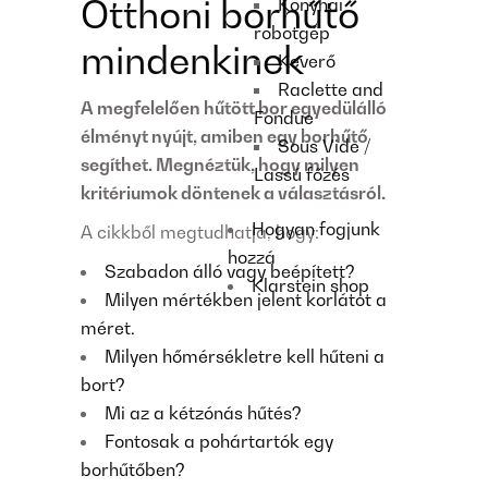
Otthoni borhűtő
Konyhai
robotgép
mindenkinek
Keverő
Raclette and
A megfelelően hűtött bor egyedülálló
Fondue
élményt nyújt, amiben egy borhűtő
Sous Vide /
segíthet. Megnéztük, hogy milyen
Lassú főzés
kritériumok döntenek a választásról.
Hogyan fogjunk
A cikkből megtudhatja, hogy:
hozzá
Szabadon álló vagy beépített?
Klarstein shop
Milyen mértékben jelent korlátot a
méret.
Milyen hőmérsékletre kell hűteni a
bort?
Mi az a kétzónás hűtés?
Fontosak a pohártartók egy
borhűtőben?