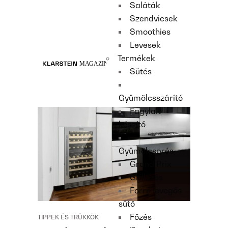
Saláták
Recipes
Szendvicsek
Main course
Smoothies
Dessert
Levesek
Termékek
Sütés
Gyümölcsszárító
Fagylalt
készítő
Gyümölcsprés
Grand Prix
Grillezés
Forró levegős
sütő
Főzés
TIPPEK ÉS TRÜKKÖK