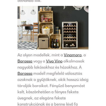
otthonba illik.
Az olyan modellek, mint a
Vinamora
, a
Barossa
vagy a
Vivo Vino
alkalmasak
nagyobb lakásokhoz és házakhoz. A
Barossa
modell megfelelő választás
azoknak a gyűjtőknek, akik hosszú ideig
tárolják boraikat. Fényűző benyomást
kelt, köszönhetően a fényes fekete
üvegnek, az elegáns fekete
konstrukciónak és a benne lévő fa