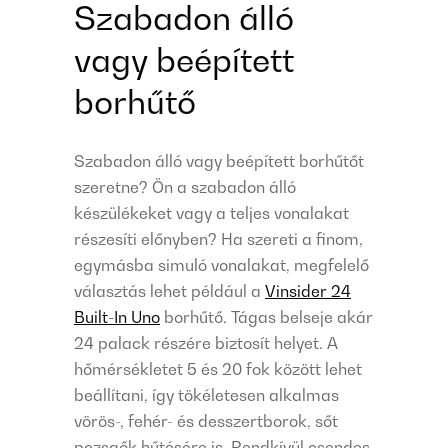
Szabadon álló
vagy beépített
borhűtő
Szabadon álló vagy beépített borhűtőt
szeretne? Ön a szabadon álló
készülékeket vagy a teljes vonalakat
részesíti előnyben? Ha szereti a finom,
egymásba simuló vonalakat, megfelelő
választás lehet például a
Vinsider 24
Built-In Uno
borhűtő. Tágas belseje akár
24 palack részére biztosít helyet. A
hőmérsékletet 5 és 20 fok között lehet
beállítani, így tökéletesen alkalmas
vörös-, fehér- és desszertborok, sőt
pezsgők hűtésére is. Rendkívül csendes,