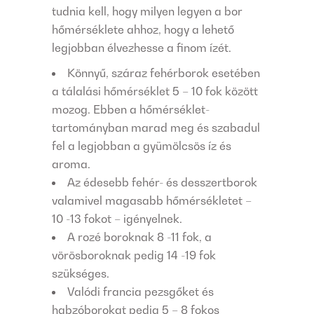
tudnia kell, hogy milyen legyen a bor
hőmérséklete ahhoz, hogy a lehető
legjobban élvezhesse a finom ízét.
Könnyű, száraz fehérborok esetében
a tálalási hőmérséklet 5 – 10 fok között
mozog. Ebben a hőmérséklet-
tartományban marad meg és szabadul
fel a legjobban a gyümölcsös íz és
aroma.
Az édesebb fehér- és desszertborok
valamivel magasabb hőmérsékletet –
10 -13 fokot – igényelnek.
A rozé boroknak 8 -11 fok, a
vörösboroknak pedig 14 -19 fok
szükséges.
Valódi francia pezsgőket és
habzóborokat pedig 5 – 8 fokos