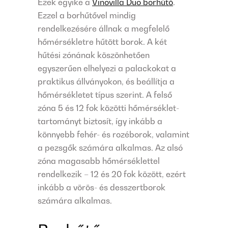
Ezek egyike a
Vinovilla Duo borhűtő
.
Ezzel a borhűtővel mindig
rendelkezésére állnak a megfelelő
hőmérsékletre hűtött borok. A két
hűtési zónának köszönhetően
egyszerűen elhelyezi a palackokat a
praktikus állványokon, és beállítja a
hőmérsékletet típus szerint. A felső
zóna 5 és 12 fok közötti hőmérséklet-
tartományt biztosít, így inkább a
könnyebb fehér- és rozéborok, valamint
a pezsgők számára alkalmas. Az alsó
zóna magasabb hőmérséklettel
rendelkezik – 12 és 20 fok között, ezért
inkább a vörös- és desszertborok
számára alkalmas.