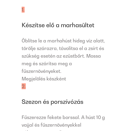
1.
Készítse elő a marhasültet
Öblítse le a marhahúst hideg víz alatt,
törölje szárazra, távolítsa el a zsírt és
szükség esetén az ezüstbőrt. Mossa
meg és szárítsa meg a
fűszernövényeket.
Megjelölés készként
2.
Szezon és porszívózás
Fűszerezze fekete borssal. A húst 10 g
vajjal és fűszernövényekkel