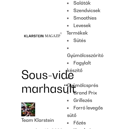
Saláták
Recipes
Szendvicsek
Main course
Smoothies
Dessert
Levesek
Termékek
Sütés
Gyümölcsszárító
Fagylalt
készítő
Sous-vide
marhasült
Gyümölcsprés
Grand Prix
Grillezés
Forró levegős
sütő
Team Klarstein
Főzés