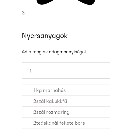
3
Nyersanyagok
Adja meg az adagmennyiséget
1
kg
marhahús
2
szál
kakukkfű
2
szál
rozmaring
2
teáskanál
fekete bors