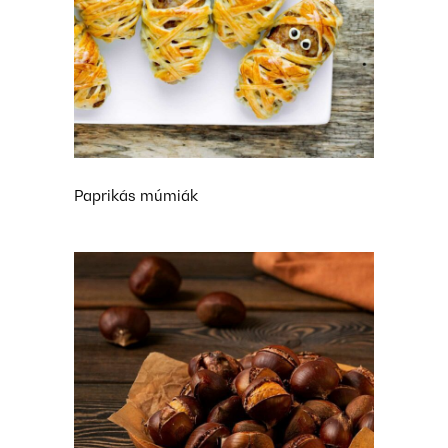
Paprikás múmiák