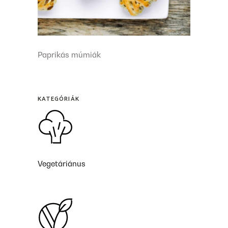
Paprikás múmiák
KATEGÓRIÁK
Vegetáriánus