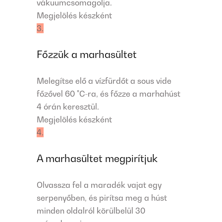
vákuumcsomagolja.
Megjelölés készként
3.
Főzzük a marhasültet
Melegítse elő a vízfürdőt a sous vide
főzővel 60 °C-ra, és főzze a marhahúst
4 órán keresztül.
Megjelölés készként
4.
A marhasültet megpirítjuk
Olvassza fel a maradék vajat egy
serpenyőben, és pirítsa meg a húst
minden oldalról körülbelül 30