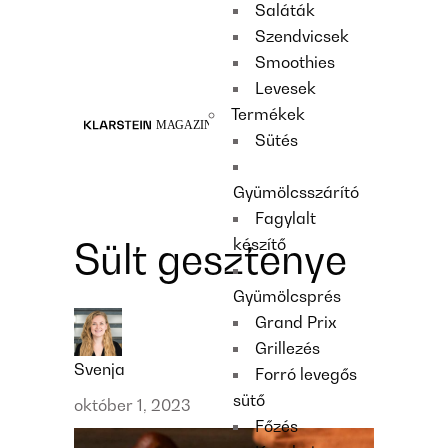
Saláták
Recipes
Szendvicsek
Main course
Smoothies
Dessert
Levesek
Termékek
Sütés
Gyümölcsszárító
Fagylalt
készítő
Sült gesztenye
Gyümölcsprés
Grand Prix
Grillezés
Svenja
Forró levegős
sütő
október 1, 2023
Főzés