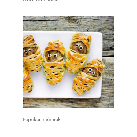
Paprikás múmiák