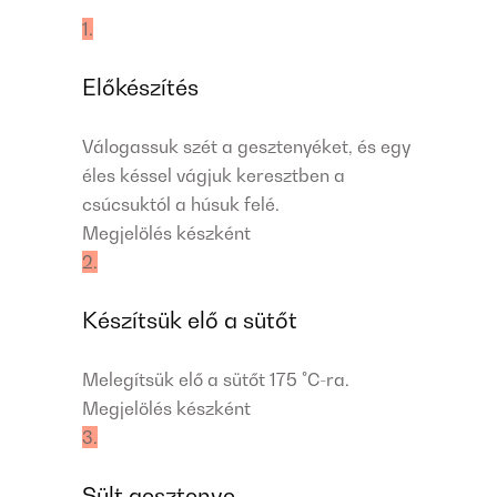
1.
Előkészítés
Válogassuk szét a gesztenyéket, és egy
éles késsel vágjuk keresztben a
csúcsuktól a húsuk felé.
Megjelölés készként
2.
Készítsük elő a sütőt
Melegítsük elő a sütőt 175 °C-ra.
Megjelölés készként
3.
Sült gesztenye