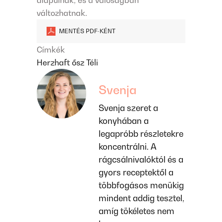
alapulnak, és a valóságban
változhatnak.
MENTÉS PDF-KÉNT
Címkék
Herzhaft
ősz
Téli
Svenja
Svenja szeret a
konyhában a
legapróbb részletekre
koncentrálni. A
rágcsálnivalóktól és a
gyors receptektől a
többfogásos menükig
mindent addig tesztel,
amíg tökéletes nem