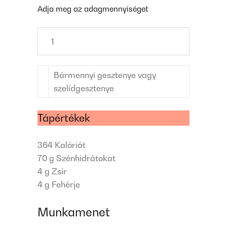
Adja meg az adagmennyiséget
Bármennyi gesztenye vagy
szelídgesztenye
Tápértékek
364
Kalóriát
70 g
Szénhidrátokat
4 g
Zsír
4 g
Fehérje
Munkamenet