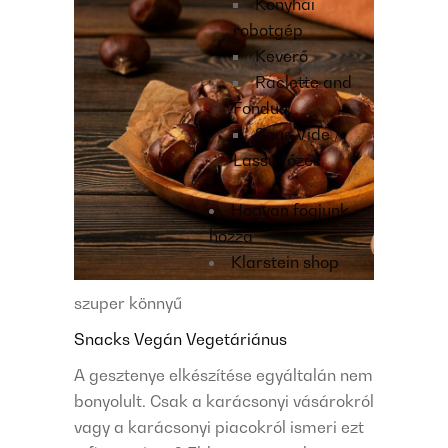
Konyhai
robotgép
Keverő
Raclette and
Fondue
Sous Vide /
Lassú főzés
Hogyan fogjunk
hozzá
Klarstein shop
szuper könnyű
Snacks
Vegán
Vegetáriánus
A gesztenye elkészítése egyáltalán nem
bonyolult. Csak a karácsonyi vásárokról
vagy a karácsonyi piacokról ismeri ezt