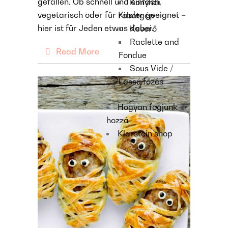
gefallen. Ob schnell und einfach,
Konyhai
vegetarisch oder für Kinder geeignet –
robotgép
hier ist für Jeden etwas dabei.
Keverő
Raclette and
Read More
Fondue
Sous Vide /
Lassú főzés
Hogyan fogjunk
hozzá
Klarstein shop