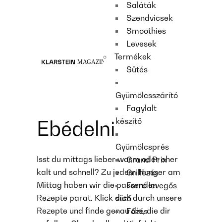
Saláták
Recipes
Szendvicsek
Main course
Smoothies
Dessert
Levesek
Termékek
Sütés
Gyümölcsszárító
Fagylalt
készítő
Ebédelni
Gyümölcsprés
Isst du mittags lieber warm oder eher
Grand Prix
kalt und schnell? Zu jedem Hunger am
Grillezés
Mittag haben wir die passenden
Forró levegős
Rezepte parat. Klick dich durch unsere
sütő
Rezepte und finde genau die, die dir
Főzés