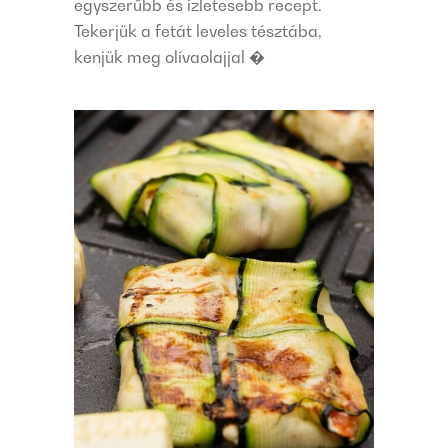
egyszerűbb és ízletesebb recept.
Tekerjük a fetát leveles tésztába,
kenjük meg olívaolajjal �