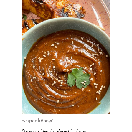
szuper könnyű
Szószok
Vegán
Vegetáriánus