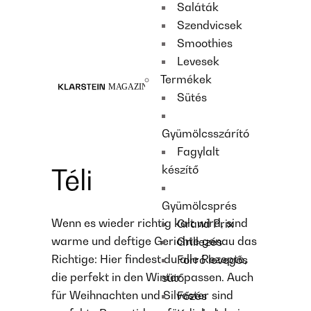
Saláták
Recipes
Szendvicsek
Main course
Smoothies
Dessert
Levesek
Termékek
Sütés
Gyümölcsszárító
Fagylalt
készítő
Téli
Gyümölcsprés
Wenn es wieder richtig kalt wird, sind
Grand Prix
warme und deftige Gerichte genau das
Grillezés
Richtige: Hier findest du alle Rezepte,
Forró levegős
die perfekt in den Winter passen. Auch
sütő
für Weihnachten und Silvester sind
Főzés