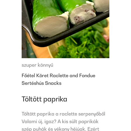
szuper könnyű
Főétel
Köret
Raclette and Fondue
Sertéshús
Snacks
Töltött paprika
Töltött paprika a raclette serpenyőből
Valami új, igaz? A kis sült paprikák
szép puhák és vékony héjúak. Ezért