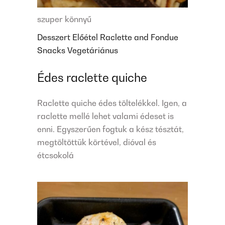
szuper könnyű
Desszert
Előétel
Raclette and Fondue
Snacks
Vegetáriánus
Édes raclette quiche
Raclette quiche édes töltelékkel. Igen, a
raclette mellé lehet valami édeset is
enni. Egyszerűen fogtuk a kész tésztát,
megtöltöttük körtével, dióval és
étcsokolá