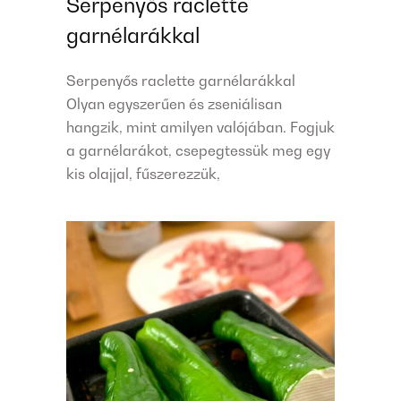
Serpenyős raclette
garnélarákkal
Serpenyős raclette garnélarákkal
Olyan egyszerűen és zseniálisan
hangzik, mint amilyen valójában. Fogjuk
a garnélarákot, csepegtessük meg egy
kis olajjal, fűszerezzük,