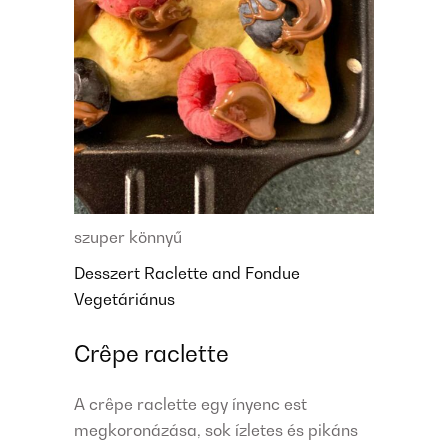
szuper könnyű
Desszert
Raclette and Fondue
Vegetáriánus
Crêpe raclette
A crêpe raclette egy ínyenc est
megkoronázása, sok ízletes és pikáns