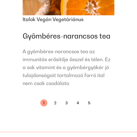
Italok
Vegán
Vegetáriánus
Gyömbéres-narancsos tea
A gyömbéres-narancsos tea az
immunitás erősítője ősszel és télen. Ez
a sok vitamint és a gyömbérgyökér jó
tulajdonságait tartalmazó forró ital
nem csak csodálato
1
2
3
4
5