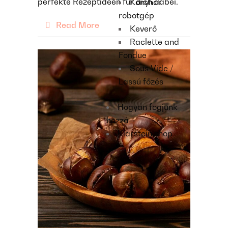
perfekte Rezeptideen für dich dabei.
Konyhai
robotgép
Read More
Keverő
Raclette and
Fondue
Sous Vide /
Lassú főzés
Hogyan fogjunk
hozzá
Klarstein shop