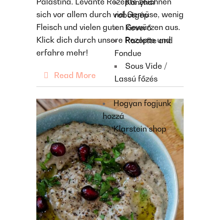
Palästina. Levante Rezepte zeichnen
Konyhai
sich vor allem durch viel Gemüse, wenig
robotgép
Fleisch und vielen guten Gewürzen aus.
Keverő
Klick dich durch unsere Rezepte und
Raclette and
erfahre mehr!
Fondue
Sous Vide /
Read More
Lassú főzés
Hogyan fogjunk
hozzá
Klarstein shop