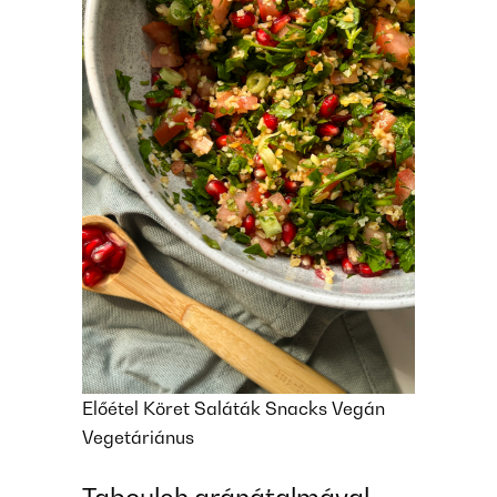
Előétel
Köret
Saláták
Snacks
Vegán
Vegetáriánus