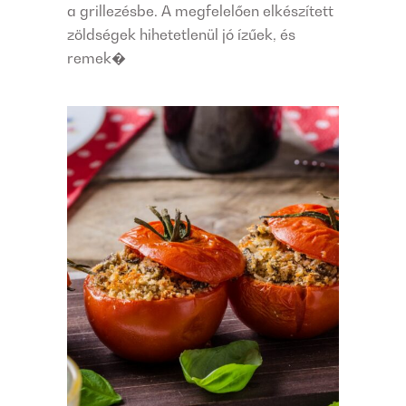
a grillezésbe. A megfelelően elkészített
zöldségek hihetetlenül jó ízűek, és
remek�