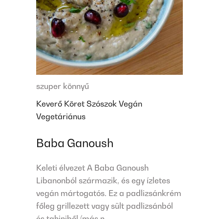
szuper könnyű
Keverő
Köret
Szószok
Vegán
Vegetáriánus
Baba Ganoush
Keleti élvezet A Baba Ganoush
Libanonból származik, és egy ízletes
vegán mártogatós. Ez a padlizsánkrém
főleg grillezett vagy sült padlizsánból
és tahiniből (más n