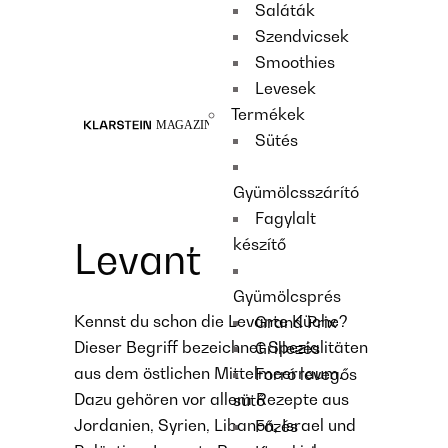
Saláták
Recipes
Szendvicsek
Main course
Smoothies
Dessert
Levesek
Termékek
Sütés
Gyümölcsszárító
Fagylalt
készítő
Levant
Gyümölcsprés
Kennst du schon die Levante Küche?
Grand Prix
Dieser Begriff bezeichnet Spezialitäten
Grillezés
aus dem östlichen Mittelmeerraum.
Forró levegős
Dazu gehören vor allem Rezepte aus
sütő
Jordanien, Syrien, Libanon, Israel und
Főzés