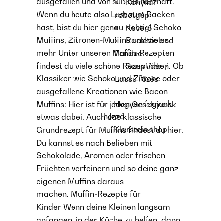
ausgefallen und von süß bis herzhaft.
Konyhai
Wenn du heute also Lust zum Backen
robotgép
hast, bist du hier genau richtig! Schoko-
Keverő
Muffins, Zitronen-Muffins und vieles
Raclette and
mehr Unter unseren Muffin-Rezepten
Fondue
findest du viele schöne Rezeptideen. Ob
Sous Vide /
Klassiker wie Schoko und Zitrone oder
Lassú főzés
ausgefallene Kreationen wie Bacon-
Hogyan fogjunk
Muffins: Hier ist für jeden Geschmack
hozzá
etwas dabei. Auch das klassische
Klarstein shop
Grundrezept für Muffins findest du hier.
Du kannst es nach Belieben mit
Schokolade, Aromen oder frischen
Früchten verfeinern und so deine ganz
eigenen Muffins daraus
machen. Muffin-Rezepte für
Kinder Wenn deine Kleinen langsam
anfangen, in der Küche zu helfen, dann