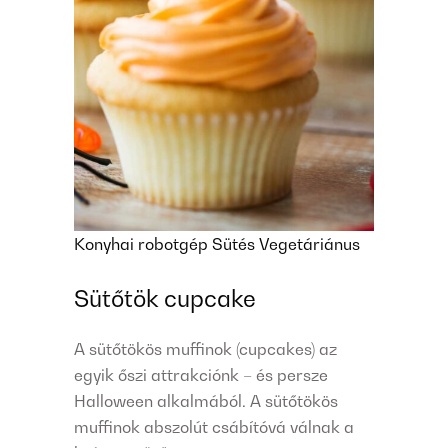
Konyhai robotgép
Sütés
Vegetáriánus
Sütőtök cupcake
A sütőtökös muffinok (cupcakes) az
egyik őszi attrakciónk – és persze
Halloween alkalmából. A sütőtökös
muffinok abszolút csábítóvá válnak a