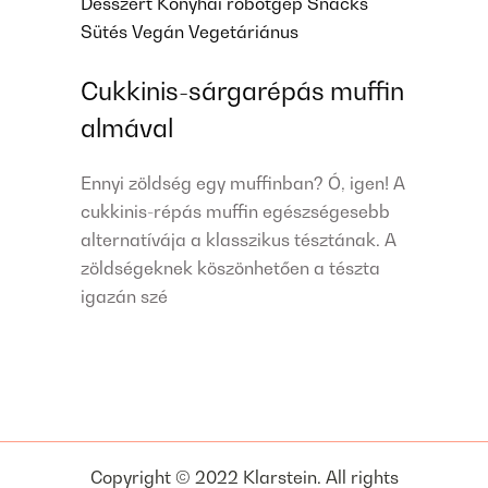
Desszert
Konyhai robotgép
Snacks
Sütés
Vegán
Vegetáriánus
Cukkinis-sárgarépás muffin
almával
Ennyi zöldség egy muffinban? Ó, igen! A
cukkinis-répás muffin egészségesebb
alternatívája a klasszikus tésztának. A
zöldségeknek köszönhetően a tészta
igazán szé
Copyright © 2022 Klarstein. All rights