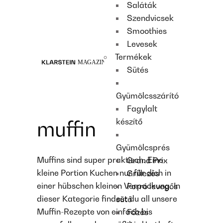
Saláták
Recipes
Szendvicsek
Main course
Smoothies
Dessert
Levesek
Termékek
Sütés
Gyümölcsszárító
Fagylalt
készítő
muffin
Gyümölcsprés
Muffins sind super praktisch. Eine
Grand Prix
kleine Portion Kuchen nur für dich in
Grillezés
einer hübschen kleinen Verpackung. In
Forró levegős
dieser Kategorie findest du all unsere
sütő
Muffin-Rezepte von einfach bis
Főzés