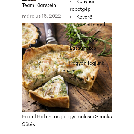
Konyhai
Team Klarstein
robotgép
március 16, 2022
Keverő
Raclette and
Fondue
Sous Vide /
Lassú főzés
Hogyan fogjunk
hozzá
Klarstein shop
Főétel
Hal és tenger gyümölcsei
Snacks
Sütés