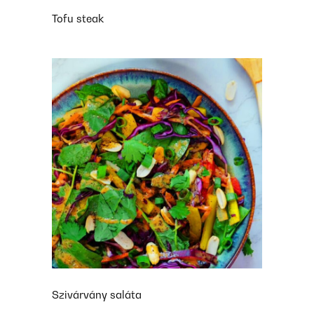
Tofu steak
Szivárvány saláta