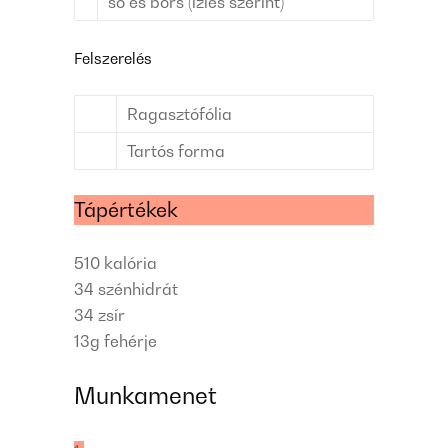
só és bors (ízlés szerint)
Felszerelés
Ragasztófólia
Tartós forma
Tápértékek
510
kalória
34
szénhidrát
34
zsír
13g
fehérje
Munkamenet