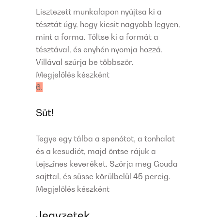
Lisztezett munkalapon nyújtsa ki a
tésztát úgy, hogy kicsit nagyobb legyen,
mint a forma. Töltse ki a formát a
tésztával, és enyhén nyomja hozzá.
Villával szúrja be többször.
Megjelölés készként
6.
Süt!
Tegye egy tálba a spenótot, a tonhalat
és a kesudiót, majd öntse rájuk a
tejszínes keveréket. Szórja meg Gouda
sajttal, és süsse körülbelül 45 percig.
Megjelölés készként
Jegyzetek