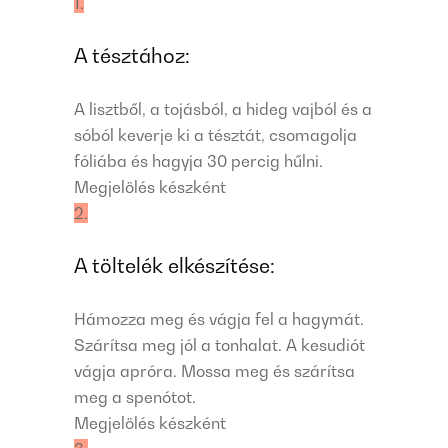
1.
A tésztához:
A lisztből, a tojásból, a hideg vajból és a
sóból keverje ki a tésztát, csomagolja
fóliába és hagyja 30 percig hűlni.
Megjelölés készként
2.
A töltelék elkészítése:
Hámozza meg és vágja fel a hagymát.
Szárítsa meg jól a tonhalat. A kesudiót
vágja apróra. Mossa meg és szárítsa
meg a spenótot.
Megjelölés készként