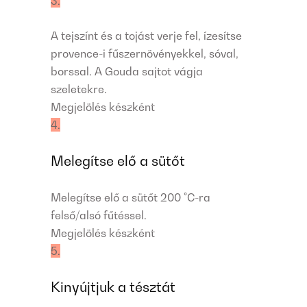
3.
A tejszínt és a tojást verje fel, ízesítse
provence-i fűszernövényekkel, sóval,
borssal. A Gouda sajtot vágja
szeletekre.
Megjelölés készként
4.
Melegítse elő a sütőt
Melegítse elő a sütőt 200 °C-ra
felső/alsó fűtéssel.
Megjelölés készként
5.
Kinyújtjuk a tésztát