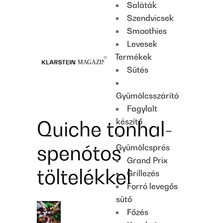
Saláták
Recipes
Szendvicsek
Main course
Smoothies
Dessert
Levesek
Termékek
Sütés
Gyümölcsszárító
Fagylalt
készítő
Quiche tonhal-
spenótos
Gyümölcsprés
Grand Prix
töltelékkel
Grillezés
Forró levegős
sütő
Főzés