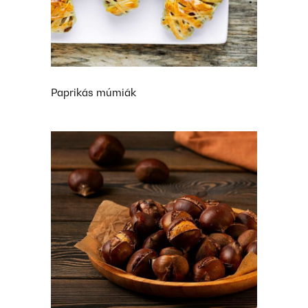
Paprikás múmiák