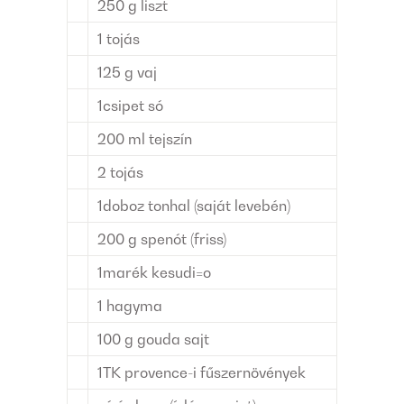
250
g
liszt
1
tojás
125
g
vaj
1
csipet
só
200
ml
tejszín
2
tojás
1
doboz
tonhal (saját levebén)
200
g
spenót (friss)
1
marék
kesudi=o
1
hagyma
100
g
gouda sajt
1
TK
provence-i fűszernövények