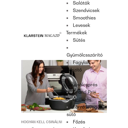
Saláták
Recipes
Szendvicsek
Main course
Smoothies
Dessert
Levesek
Termékek
Sütés
Gyümölcsszárító
Fagylalt
készítő
Gyümölcsprés
Grand Prix
Grillezés
Forró levegős
sütő
Főzés
HOGYAN KELL CSINÁLNI