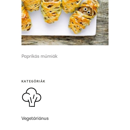
Paprikás múmiák
KATEGÓRIÁK
Vegetáriánus