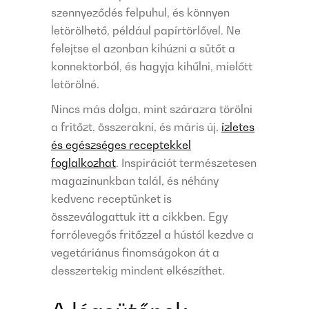
szennyeződés felpuhul, és könnyen
letörölhető, például papírtörlővel. Ne
felejtse el azonban kihúzni a sütőt a
konnektorból, és hagyja kihűlni, mielőtt
letörölné.
Nincs más dolga, mint szárazra törölni
a fritőzt, összerakni, és máris új,
ízletes
és egészséges receptekkel
foglalkozhat
. Inspirációt természetesen
magazinunkban talál, és néhány
kedvenc receptünket is
összeválogattuk itt a cikkben. Egy
forrólevegős fritőzzel a hústól kezdve a
vegetáriánus finomságokon át a
desszertekig mindent elkészíthet.