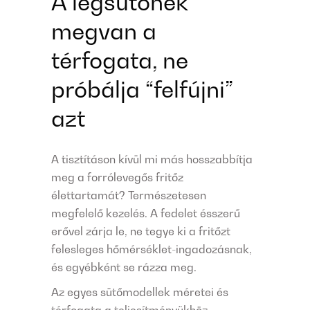
A légsütőnek
megvan a
térfogata, ne
próbálja “felfújni”
azt
A tisztításon kívül mi más hosszabbítja
meg a forrólevegős fritőz
élettartamát? Természetesen
megfelelő kezelés. A fedelet ésszerű
erővel zárja le, ne tegye ki a fritőzt
felesleges hőmérséklet-ingadozásnak,
és egyébként se rázza meg.
Az egyes sütőmodellek méretei és
térfogata a teljesítményükhöz