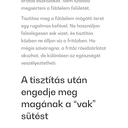
drótos eszközöket. Nem szabad
megsérteni a fűtőelem felületét.
Tisztítsa meg a fűtőelem mögötti teret
egy rugalmas kefével. Ne használjon
feleslegesen sok vizet, és tisztítás
közben ne álljon víz a fritőzben. Ha
mégis szivárogna, a fritőz rövidzárlatot
okozhat, de különösen az egészségét
veszélyeztetheti.
A tisztítás után
engedje meg
magának a “vak”
sütést