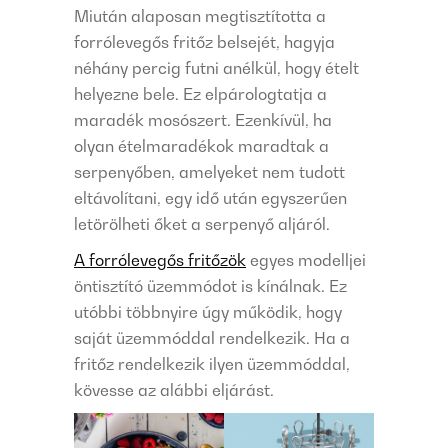
Miután alaposan megtisztította a
forrólevegős fritőz belsejét, hagyja
néhány percig futni anélkül, hogy ételt
helyezne bele. Ez elpárologtatja a
maradék mosószert. Ezenkívül, ha
olyan ételmaradékok maradtak a
serpenyőben, amelyeket nem tudott
eltávolítani, egy idő után egyszerűen
letörölheti őket a serpenyő aljáról.
A forrólevegős fritőzök
egyes modelljei
öntisztító üzemmódot is kínálnak. Ez
utóbbi többnyire úgy működik, hogy
saját üzemmóddal rendelkezik. Ha a
fritőz rendelkezik ilyen üzemmóddal,
kövesse az alábbi eljárást.