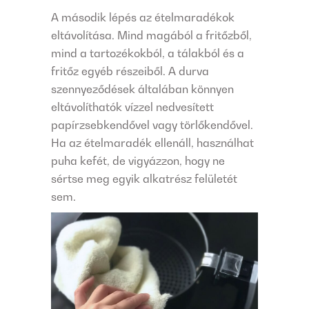
A második lépés az ételmaradékok
eltávolítása. Mind magából a fritőzből,
mind a tartozékokból, a tálakból és a
fritőz egyéb részeiből. A durva
szennyeződések általában könnyen
eltávolíthatók vízzel nedvesített
papírzsebkendővel vagy törlőkendővel.
Ha az ételmaradék ellenáll, használhat
puha kefét, de vigyázzon, hogy ne
sértse meg egyik alkatrész felületét
sem.