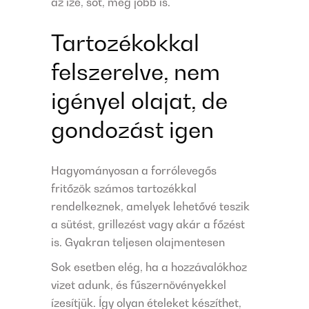
az íze, sőt, még jobb is.
Tartozékokkal
felszerelve, nem
igényel olajat, de
gondozást igen
Hagyományosan a forrólevegős
fritőzök számos tartozékkal
rendelkeznek, amelyek lehetővé teszik
a sütést, grillezést vagy akár a főzést
is. Gyakran teljesen olajmentesen
Sok esetben elég, ha a hozzávalókhoz
vizet adunk, és fűszernövényekkel
ízesítjük. Így olyan ételeket készíthet,