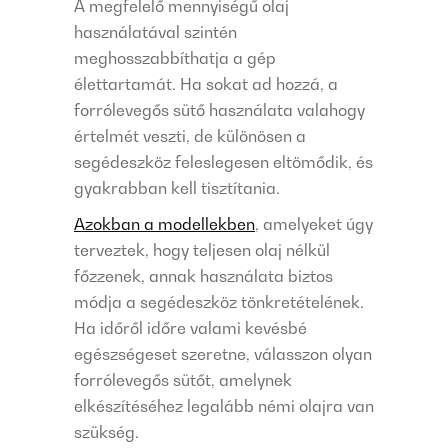
A megfelelő mennyiségű olaj
használatával szintén
meghosszabbíthatja a gép
élettartamát. Ha sokat ad hozzá, a
forrólevegős sütő használata valahogy
értelmét veszti, de különösen a
segédeszköz feleslegesen eltömődik, és
gyakrabban kell tisztítania.
Azokban a modellekben
, amelyeket úgy
terveztek, hogy teljesen olaj nélkül
főzzenek, annak használata biztos
módja a segédeszköz tönkretételének.
Ha időről időre valami kevésbé
egészségeset szeretne, válasszon olyan
forrólevegős sütőt, amelynek
elkészítéséhez legalább némi olajra van
szükség.