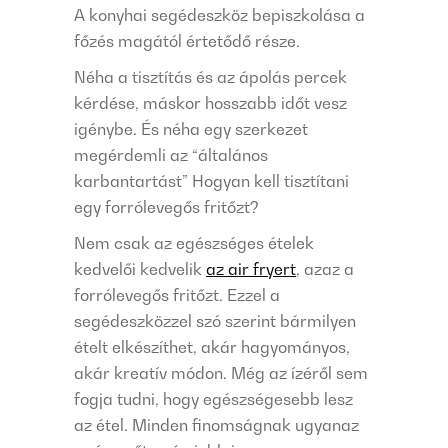
A konyhai segédeszköz bepiszkolása a
főzés magától értetődő része.
Néha a tisztítás és az ápolás percek
kérdése, máskor hosszabb időt vesz
igénybe. És néha egy szerkezet
megérdemli az “általános
karbantartást” Hogyan kell tisztítani
egy forrólevegős fritőzt?
Nem csak az egészséges ételek
kedvelői kedvelik
az air fryert
, azaz a
forrólevegős fritőzt. Ezzel a
segédeszközzel szó szerint bármilyen
ételt elkészíthet, akár hagyományos,
akár kreatív módon. Még az ízéről sem
fogja tudni, hogy egészségesebb lesz
az étel. Minden finomságnak ugyanaz