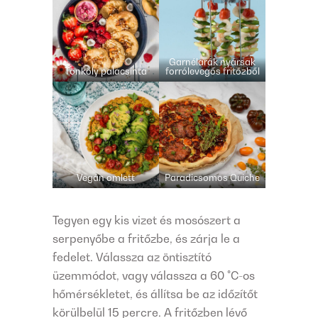
Garnélarák nyársak
Tönköly palacsinta
forrólevegős fritőzből
Vegán omlett
Paradicsomos Quiche
Tegyen egy kis vizet és mosószert a
serpenyőbe a fritőzbe, és zárja le a
fedelet. Válassza az öntisztító
üzemmódot, vagy válassza a 60 °C-os
hőmérsékletet, és állítsa be az időzítőt
körülbelül 15 percre. A fritőzben lévő