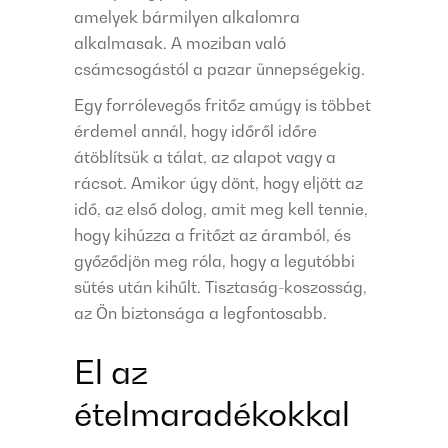
amelyek bármilyen alkalomra
alkalmasak. A moziban való
csámcsogástól a pazar ünnepségekig.
Egy forrólevegős fritőz amúgy is többet
érdemel annál, hogy időről időre
átöblítsük a tálat, az alapot vagy a
rácsot. Amikor úgy dönt, hogy eljött az
idő, az első dolog, amit meg kell tennie,
hogy kihúzza a fritőzt az áramból, és
győződjön meg róla, hogy a legutóbbi
sütés után kihűlt. Tisztaság-koszosság,
az Ön biztonsága a legfontosabb.
El az
ételmaradékokkal