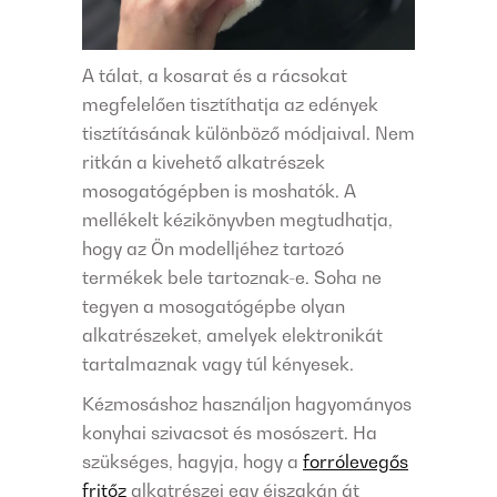
A tálat, a kosarat és a rácsokat
megfelelően tisztíthatja az edények
tisztításának különböző módjaival. Nem
ritkán a kivehető alkatrészek
mosogatógépben is moshatók. A
mellékelt kézikönyvben megtudhatja,
hogy az Ön modelljéhez tartozó
termékek bele tartoznak-e. Soha ne
tegyen a mosogatógépbe olyan
alkatrészeket, amelyek elektronikát
tartalmaznak vagy túl kényesek.
Kézmosáshoz használjon hagyományos
konyhai szivacsot és mosószert. Ha
szükséges, hagyja, hogy a
forrólevegős
fritőz
alkatrészei egy éjszakán át