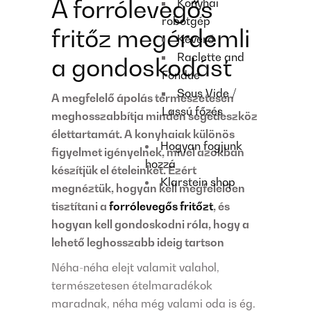
A forrólevegős
Konyhai
robotgép
fritőz megérdemli
Keverő
Raclette and
a gondoskodást
Fondue
Sous Vide /
A megfelelő ápolás természetesen
Lassú főzés
meghosszabbítja minden segédeszköz
élettartamát. A konyhaiak különös
Hogyan fogjunk
figyelmet igényelnek, mivel azokban
hozzá
készítjük el ételeinket. Ezért
Klarstein shop
megnéztük, hogyan kell megfelelően
tisztítani a
forrólevegős fritőzt
, és
hogyan kell gondoskodni róla, hogy a
lehető leghosszabb ideig tartson
Néha-néha elejt valamit valahol,
természetesen ételmaradékok
maradnak, néha még valami oda is ég.