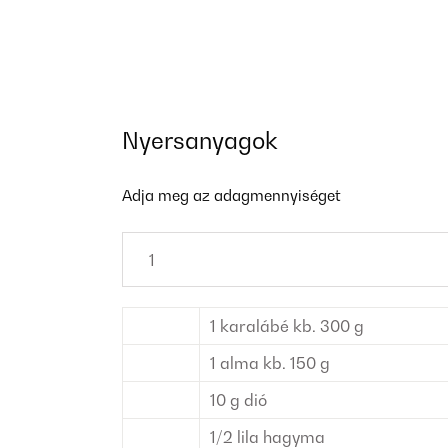
Nyersanyagok
Adja meg az adagmennyiséget
1
karalábé
kb. 300 g
1
alma
kb. 150 g
10
g
dió
1/2
lila hagyma