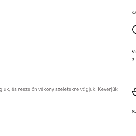
K
V
s
k, és reszelőn vékony szeletekre vágjuk. Keverjük
S