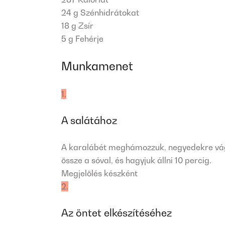
24 g
Szénhidrátokat
18 g
Zsír
5 g
Fehérje
Munkamenet
1.
A salátához
A karalábét meghámozzuk, negyedekre vágju
össze a sóval, és hagyjuk állni 10 percig.
Megjelölés készként
2.
Az öntet elkészítéséhez