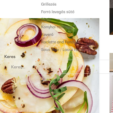
Grillezés
Forró levegős sütő
Főzés
Konyhai robotgép
Keverő
Raclette and Fondue
Sous Vide / Lassú főzés
Keres