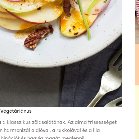
n
Vegetáriánus
a a klasszikus zöldsalátának. Az alma frissességet
 harmonizál a dióval, a rukkolával és a lila
mbinációt és hagyja magát meglepni!