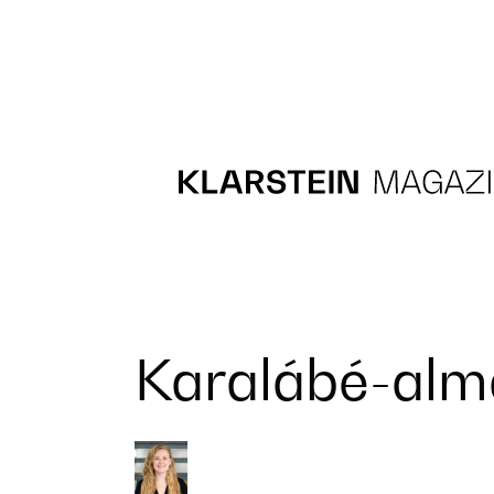
Recipes
Main course
Dessert
Karalábé-alm