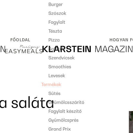
Burger
Szószok
Fagylalt
Tészta
Pizza
FŐOLDAL
HOGYAN F
Saláták
Szendvicsek
Smoothies
Levesek
Termékek
Sütés
a saláta
Gyümölcsszárító
Fagylalt készítő
Gyümölcsprés
Grand Prix