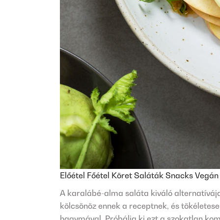
Előétel
Főétel
Köret
Saláták
Snacks
Vegá
A karalábé-alma saláta kiváló alternatíváj
kölcsönöz ennek a receptnek, és tökéletesen
hagymával. Próbálja ki ezt a szokatlan ko