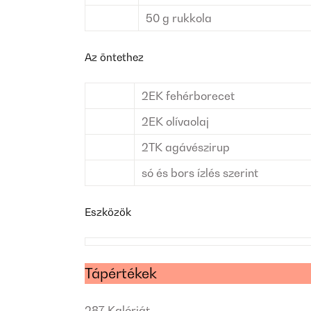
50
g
rukkola
Az öntethez
2
EK
fehérborecet
2
EK
olívaolaj
2
TK
agávészirup
só és bors
ízlés szerint
Eszközök
Tápértékek
287
Kalóriát