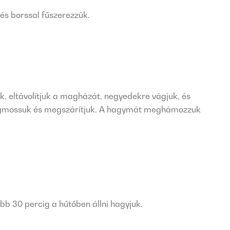
 és borssal fűszerezzük.
, eltávolítjuk a magházát, negyedekre vágjuk, és
megmossuk és megszárítjuk. A hagymát meghámozzuk
bb 30 percig a hűtőben állni hagyjuk.