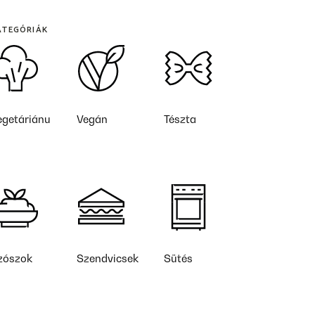
ATEGÓRIÁK
egetáriánu
Vegán
Tészta
zószok
Szendvicsek
Sütés