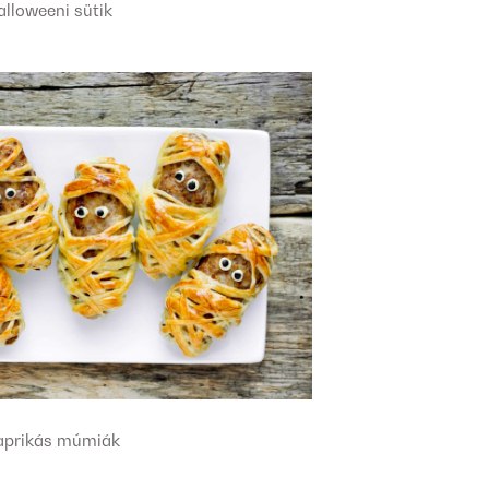
alloweeni sütik
aprikás múmiák