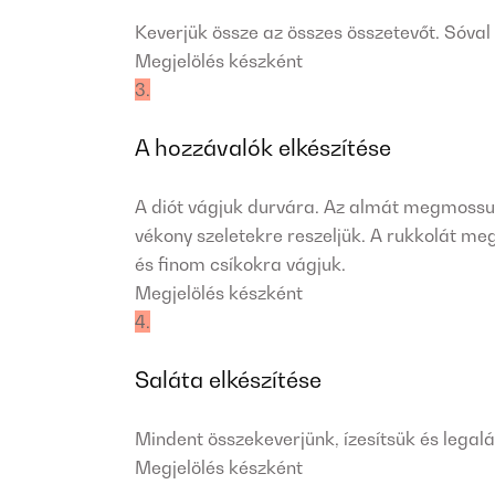
Keverjük össze az összes összetevőt. Sóval
Megjelölés készként
3.
A hozzávalók elkészítése
A diót vágjuk durvára. Az almát megmossuk
vékony szeletekre reszeljük. A rukkolát 
és finom csíkokra vágjuk.
Megjelölés készként
4.
Saláta elkészítése
Mindent összekeverjünk, ízesítsük és legalá
Megjelölés készként